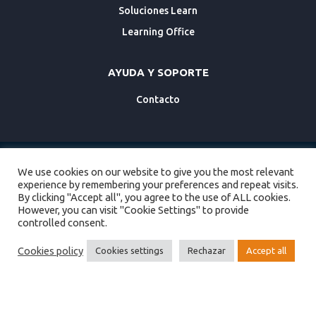
Soluciones Learn
Learning Office
AYUDA Y SOPORTE
Contacto
We use cookies on our website to give you the most relevant
Copyright knowmad mood. All Rights Reserved
experience by remembering your preferences and repeat visits.
By clicking "Accept all", you agree to the use of ALL cookies.
Política de Cookies
However, you can visit "Cookie Settings" to provide
controlled consent.
Aviso legal y política de privacidad
Cookies policy
Cookies settings
Rechazar
Accept all
¿No has encontrado lo que buscabas?
Pregúntanos