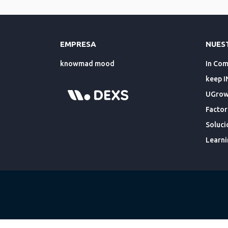
EMPRESA
NUES
knowmad mood
In Co
keep I
UGrowt
Factor
Soluci
Learni