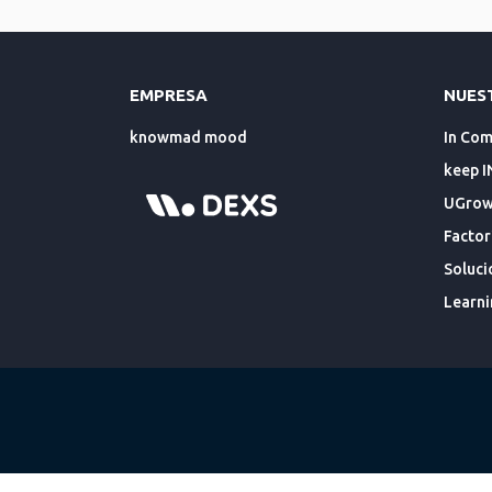
EMPRESA
NUES
knowmad mood
In Co
keep I
UGrowt
Factor
Soluci
Learni