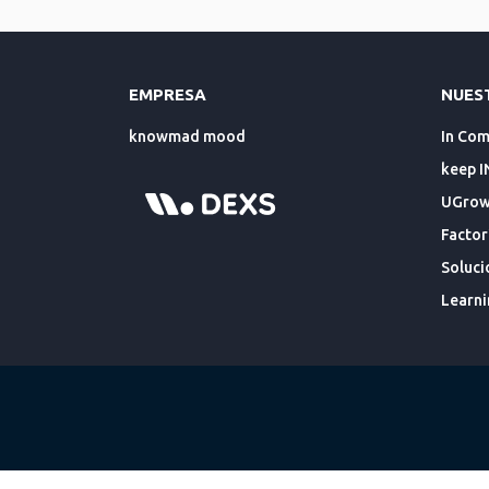
EMPRESA
NUES
knowmad mood
In Co
keep I
UGrowt
Factor
Soluci
Learni